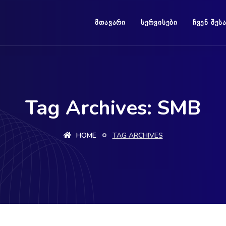
ᲛᲗᲐᲕᲐᲠᲘ
ᲡᲔᲠᲕᲘᲡᲔᲑᲘ
ᲩᲕᲔᲜ ᲨᲔᲡ
Tag Archives: SMB
HOME
TAG ARCHIVES