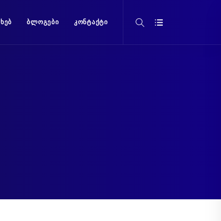
ᲐᲮᲔᲑ
ᲑᲚᲝᲒᲔᲑᲘ
ᲙᲝᲜᲢᲐᲥᲢᲘ